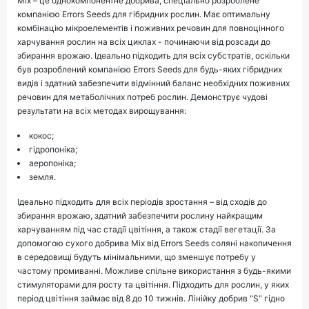
Mix – це однокомпонентне добрива, спеціально розроблене
компанією Errors Seeds для гібридних рослин. Має оптимальну
комбінацію мікроелементів і поживних речовин для повноцінного
харчування рослин на всіх циклах - починаючи від розсади до
збирання врожаю. Ідеально підходить для всіх субстратів, оскільки
був розроблений компанією Errors Seeds для будь-яких гібридних
видів і здатний забезпечити відмінний баланс необхідних поживних
речовин для метаболічних потреб рослин. Демонструє чудові
результати на всіх методах вирощування:
кокос;
гідропоніка;
аеропоніка;
земля.
Ідеально підходить для всіх періодів зростання – від сходів до
збирання врожаю, здатний забезпечити рослину найкращим
харчуванням під час стадії цвітіння, а також стадії вегетації. За
допомогою сухого добрива Mix від Errors Seeds соляні накопичення
в середовищі будуть мінімальними, що зменшує потребу у
частому промиванні. Можливе спільне використання з будь-якими
стимуляторами для росту та цвітіння. Підходить для рослин, у яких
період цвітіння займає від 8 до 10 тижнів. Лінійку добрив "S" гідно