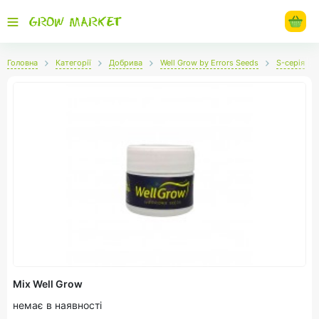
Головна
Категорії
Добрива
Well Grow by Errors Seeds
S-серія
Mix Well Grow
немає в наявності