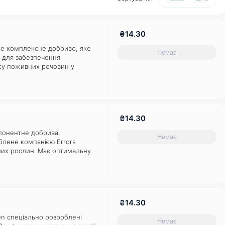
₴14.30
ве комплексне добриво, яке
Немає
 для забезпечення
су поживних речовин у
 тривалий період цвітіння.
 у період цвітіння та
сту. Розроблене Errors Seeds
ї "S" здатне забезпечити
₴14.30
понентне добрива,
Немає
блене компанією Errors
них рослин. Має оптимальну
елементів і поживних
оцінного харчування рослин
починаючи від розсади до
Ідеально підходить для всіх
₴14.30
en спеціально розроблені
Немає