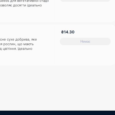
Seeds для вегетативної стадії
озволяє досягти ідеально
арчування для саджанців,
в та материнських рослин.
ідні мікроелементи та
ходяться у дуже розчинній
₴14.30
сне сухе добрива, яке
Немає
ля рослин, що мають
 цвітіння. Ідеально
етативного росту та
ві добрива Fast розроблені
абезпечення ідеального
бхідних поживних речовин
потре..