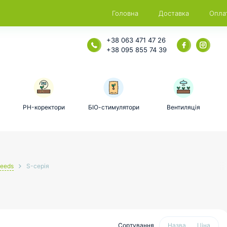
Головна
Доставка
Опла
+38 063 471 47 26
+38 095 855 74 39
PH-коректори
БІО-стимулятори
Вентиляція
Seeds
S-серія
Сортування
Назва
Ціна