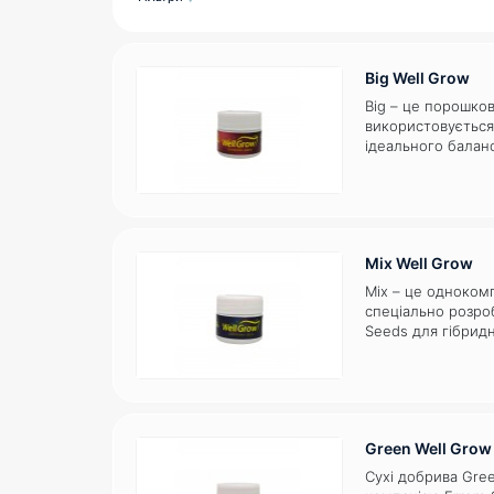
Big Well Grow
Виробник
Big – це порошко
використовується
WellGrow
4
ідеального балан
рослин, які мають
Цілком незамінний
вегетативного ро
Добрива
сухе добриво сері
ідеальний балан..
Well Grow
3
Mix Well Grow
Mix – це одноком
спеціально розро
Виробник
Seeds для гібрид
комбінацію мікро
Well Grow
3
речовин для повн
на всіх циклах - 
збирання врожаю. 
субстратів, оскіл..
Green Well Grow
Сухі добрива Gre