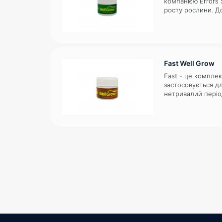
компанією Errors 
росту рослини. Д
збалансованого х
укорінених живці
Містить всі необх
мінерали, які зна
формі ..
Fast Well Grow
Fast - це комплек
застосовується д
нетривалий період
підходить для вег
цвітіння. Порошко
спеціально для з
балансу всіх нео
для метаболічних 