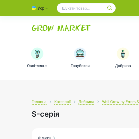
Укр
Освітлення
Гроубокси
Добрива
Головна
Категорії
Добрива
Well Grow by Errors 
S-серія
Фільтри