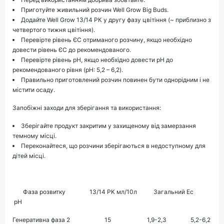
Приготуйте живильний розчин Well Grow Big Buds.
Додайте Well Grow 13/14 РК у другу фазу цвітіння (~ приблизно з
четвертого тижня цвітіння).
Перевірте рівень ЄС отриманого розчину, якщо необхідно
довести рівень ЄС до рекомендованого.
Перевірте рівень pH, якщо необхідно довести pH до
рекомендованого рівня (pH: 5,2 – 6,2).
Правильно приготовлений розчин повинен бути однорідним і не
містити осаду.
Запобіжні заходи для зберігання та використання:
Зберігайте продукт закритим у захищеному від замерзання
темному місці.
Переконайтеся, що розчини зберігаються в недоступному для
дітей місці.
Фаза розвитку 13/14 PK мл/10л Загальний Ec
pH
Генеративна фаза 2 15 1,9-2,3 5,2-6,2