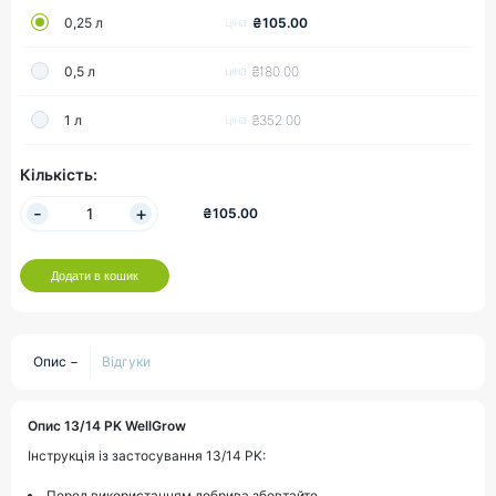
₴105.00
0,25 л
ціна
₴180.00
0,5 л
ціна
₴352.00
1 л
ціна
Кількість:
₴105.00
Додати в кошик
Опис
Відгуки
Опис 13/14 PK WellGrow
Інструкція із застосування 13/14 PK:
Перед використанням добрива збовтайте.