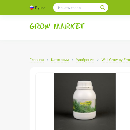
Рус
Главная
Категории
Удобрения
Well Grow by Err