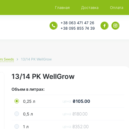
Главная
Доставка
Оплата
+38 063 471 47 26
+38 095 855 74 39
ors Seeds
13/14 PK WellGrow
13/14 PK WellGrow
Объем в литрах:
₴105.00
0,25 л
цена
₴180.00
0,5 л
цена
₴352.00
1 л
цена