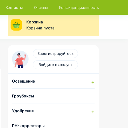
Контакты
Отзывы
Конфиденциальность
Корзина
Корзина пуста
Зарегистрируйтесь
Войдите в аккаунт
Освещение
Натриевые лампы
Гроубоксы
Компоненты для сборки
комплектов ДНаТ
Удобрения
LED-лампы
Отражатели и CoolTubes
HESI
PH-корректоры