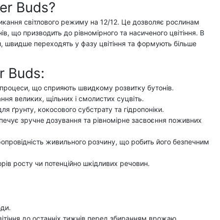
er Buds?
микання світлового режиму на
12/12
. Це дозволяє рослинам
в, що призводить до рівномірного та насиченого цвітіння. В
, швидше переходять у фазу цвітіння та формують більше
r Buds:
 процеси, що сприяють швидкому розвитку бутонів.
ня великих, щільних і смолистих суцвіть.
для ґрунту, кокосового субстрату та гідропоніки.
печує зручне дозування та рівномірне засвоєння поживних
ропровідність живильного розчину, що робить його безпечним
орів росту чи потенційно шкідливих речовин.
оди
.
ітіння до останніх тижнів перед збиранням врожаю.