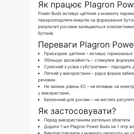
Як працює Plagron Pow
Power Buds активує цвітіння з моменту пере
перерозподіляти енергію на формування бутоні
результаті рослини залишаються компактними
бутонів.
Переваги Plagron Powe
Прискорює цвітіння
– активує гормональні
Збільшує врожайність
– стимулює формуван
Сумісний з усіма субстратами
– підходить 
Легкий у використанні
– рідка форма забез
речовин.
Не змінює рівень EC
– не впливає на елект
у використанні.
Безпечний для рослин
– не містить регулят
Як застосовувати?
Перед використанням ретельно збовтати.
Додати
1 мл Plagron Power Buds
на
1 літр в
Використовувати з моменту переходу на цв