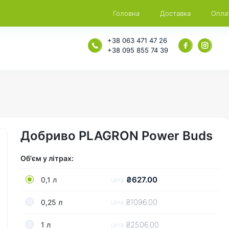
Головна
Доставка
Опла
+38 063 471 47 26
+38 095 855 74 39
Добриво PLAGRON Power Buds
Об'єм у літрах:
₴627.00
0,1 л
ціна
₴1096.00
0,25 л
ціна
₴2506.00
1 л
ціна