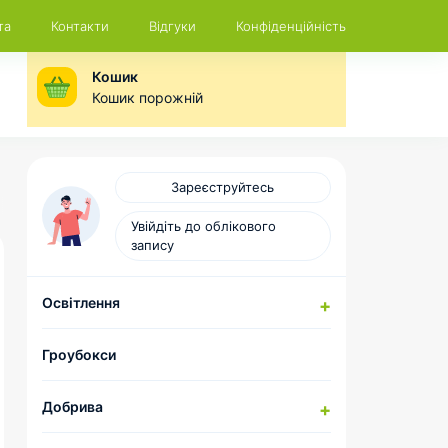
та
Контакти
Відгуки
Конфіденційність
Кошик
Кошик порожній
Зареєструйтесь
Увійдіть до облікового
запису
Освітлення
Натрієві лампи
Гроубокси
Компоненти для складання
комплектів ДНАТ
Добрива
LED-лампи
Відбивачі та CoolTubes
HESI