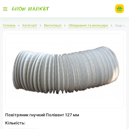
Головна
Категорії
Вентиляція
Обладнання та аксесуари
Повітрян
Повітряник гнучкий Полівент 127 мм
Кількість: