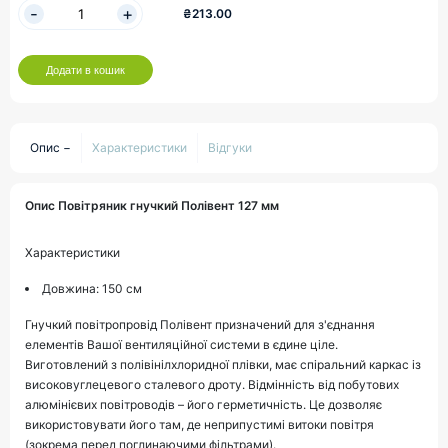
₴213.00
Додати в кошик
Опис
Характеристики
Відгуки
Опис Повітряник гнучкий Полівент 127 мм
Характеристики
Довжина: 150 см
Гнучкий повітропровід Полівент призначений для з'єднання
елементів Вашої вентиляційної системи в єдине ціле.
Виготовлений з полівінілхлоридної плівки, має спіральний каркас із
високовуглецевого сталевого дроту. Відмінність від побутових
алюмінієвих повітроводів – його герметичність. Це дозволяє
використовувати його там, де неприпустимі витоки повітря
(зокрема перед поглинаючими фільтрами).