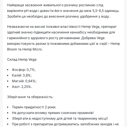
Найкраще засвоєння живильного розчину рослиною слід
вирівняти pH води і довести його значення до меж 5,5-6,5 одиниць.
Зробити це необхідно до внесення розчину удобрення у воду.
Незважаючи на високі поживні властивості Hemp Vega, препарат
здатний значно підвищити насичення каннабісу необхідними для
гармонійного здорового росту речовинами. Добрива Vega
використовують разом із поживними добавками цієї ж серії – Hemp
Bloom та Hemp Micro.
Склад Hemp Vega:
Фосфор: 0,7%;
Калій: 3,8%;
Магній: 0,64%;
Азот: 2,25%.
Зберігання та обережність:
Термін придатності 2 роки.
Не допускати впливу прямих сонячних променів!
Зберігати в недоступному для дітей та тваринному місці!
При роботі з препаратом дотримуватись запобіжних заходів і не