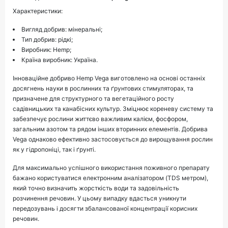
Характеристики:
Вигляд добрив: мінеральні;
Тип добрив: рідкі;
Виробник: Hemp;
Країна виробник: Україна.
Інноваційне добриво Hemp Vega виготовлено на основі останніх
досягнень науки в рослинних та ґрунтових стимуляторах, та
призначене для структурного та вегетаційного росту
садівницьких та канабісних культур. Зміцнює кореневу систему та
забезпечує рослини життєво важливим калієм, фосфором,
загальним азотом та рядом інших вторинних елементів. Добрива
Vega однаково ефективно застосовується до вирощування рослин
як у гідропоніці, так і ґрунті.
Для максимально успішного використання поживного препарату
бажано користуватися електронним аналізатором (TDS метром),
який точно визначить жорсткість води та задовільність
розчинення речовин. У цьому випадку вдасться уникнути
передозувань і досягти збалансованої концентрації корисних
речовин.