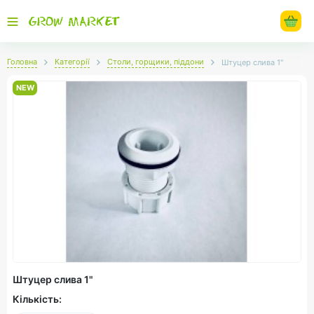
Головна
Категорії
Столи, горщики, піддони
Штуцер слива 1"
NEW
Штуцер слива 1"
Кількість: