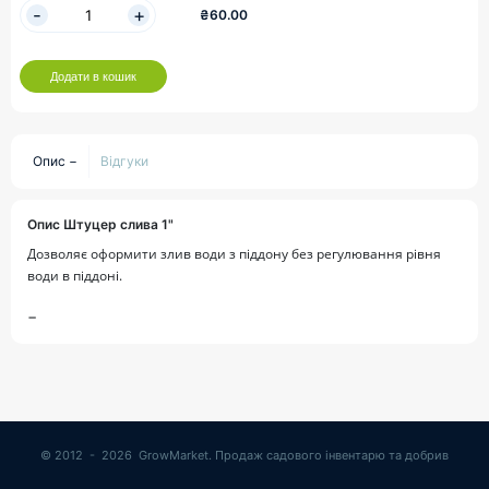
₴60.00
Додати в кошик
Опис
Відгуки
Опис Штуцер слива 1"
Дозволяє оформити злив води з піддону без регулювання рівня
води в піддоні.
© 2012 - 2026 GrowMarket.
Продаж садового інвентарю та добрив