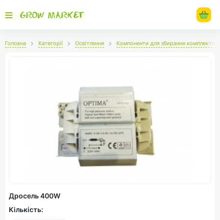
Головна
Категорії
Освітлення
Компоненти для збирання комплектів 
Дросель 400W
Кількість: