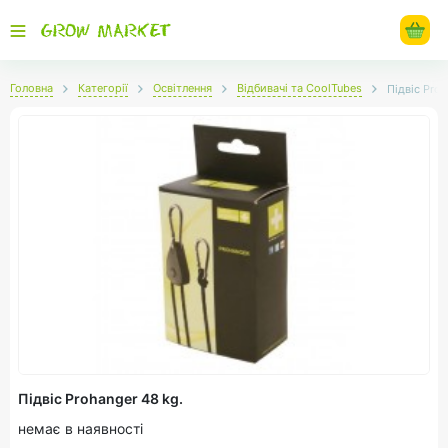
Головна
Категорії
Освітлення
Відбивачі та CoolTubes
Підвіс Proh
Підвіс Prohanger 48 kg.
немає в наявності