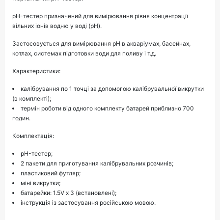
pH-тестер призначений для вимірювання рівня концентрації
вільних іонів водню у воді (pH).
Застосовується для вимірювання pH в акваріумах, басейнах,
котлах, системах підготовки води для поливу і т.д.
Характеристики:
калібрування по 1 точці за допомогою калібрувальної викрутки
(в комплекті);
термін роботи від одного комплекту батарей приблизно 700
годин.
Комплектація:
pH-тестер;
2 пакети для приготування калібрувальних розчинів;
пластиковий футляр;
міні викрутки;
батарейки: 1.5V х 3 (встановлені);
інструкція із застосування російською мовою.