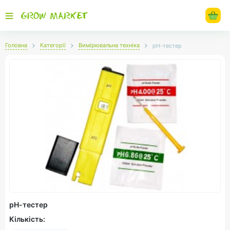
Головна
Категорії
Вимірювальна техніка
рН-тестер
рН-тестер
Кількість: