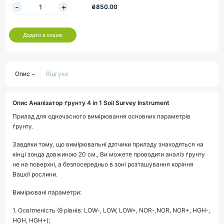
₴850.00
Додати в кошик
Опис
Відгуки
Опис Аналізатор ґрунту 4 in 1 Soil Survey Instrument
Прилад для одночасного вимірювання основних параметрів
ґрунту.
Завдяки тому, що вимірювальні датчики приладу знаходяться на
кінці зонда довжиною 20 см., Ви можете проводити аналіз ґрунту
не на поверхні, а безпосередньо в зоні розташування коріння
Вашої рослини.
Вимірювані параметри:
1. Освітленість (9 рівнів: LOW-, LOW, LOW+, NOR-,NOR, NOR+, HGH-,
HGH, HGH+);