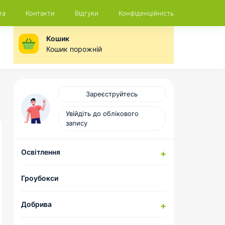
та
Контакти
Відгуки
Конфіденційність
Кошик
Кошик порожній
Зареєструйтесь
Увійдіть до облікового
запису
Освітлення
Натрієві лампи
Гроубокси
Компоненти для складання
комплектів ДНАТ
Добрива
LED-лампи
Відбивачі та CoolTubes
HESI