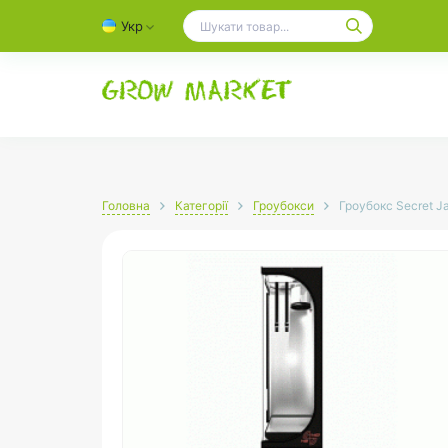
Укр
Головна
Категорії
Гроубокси
Гроубокс Secret J