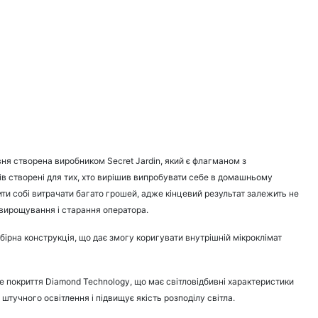
вня створена виробником Secret Jardin, який є флагманом з
ів створені для тих, хто вирішив випробувати себе в домашньому
ити собі витрачати багато грошей, адже кінцевий результат залежить не
 вирощування і старання оператора.
збірна конструкція, що дає змогу коригувати внутрішній мікроклімат
е покриття Diamond Technology, що має світловідбивні характеристики
штучного освітлення і підвищує якість розподілу світла.