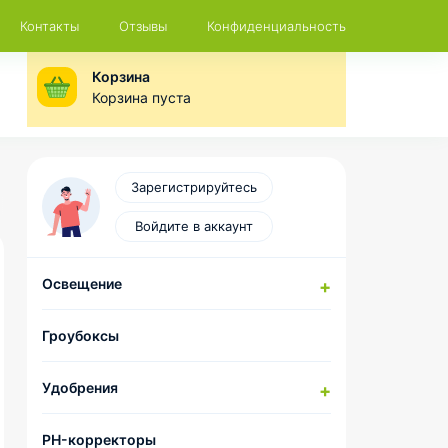
Контакты
Отзывы
Конфиденциальность
Корзина
Корзина пуста
Зарегистрируйтесь
Войдите в аккаунт
Освещение
Натриевые лампы
Гроубоксы
Компоненты для сборки
комплектов ДНаТ
Удобрения
LED-лампы
Отражатели и CoolTubes
HESI
PH-корректоры