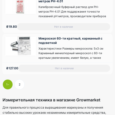
метров PH-4.01
Калибровочный буферный раствор для РН-
метров PH-4.01 Для поддержания точности
показаний рН метров, производители приборов
рекомендуют производить калибровку с
периодичностью один раз в неделю. Для
₴19.80
Нет в наличии
калибровки необходимо использовать свежий
буферный раствор для калибровки с известным
Микроскоп 60-ти кратный, карманный с
уровне..
подсветкой
Характеристики Размеры микроскопа: 5х3 см
Карманный миниатюрный микроскоп с 60-ти
кратным увеличением, имеет белую, а также
ультрафиолетовую светодиодную подсветку
изучаемого объекта с питанием от встроенной
₴127.00
Нет в наличии
батарейки. В комплект микроскопа входит
мягкий футляр, что поволяет переносить ег..
1
2
Измерительная техника в магазине Growmarket
Для правильного процесса выращивания марихуаны и получения
стабильно высоких урожаев незаменимы измерительные средства,