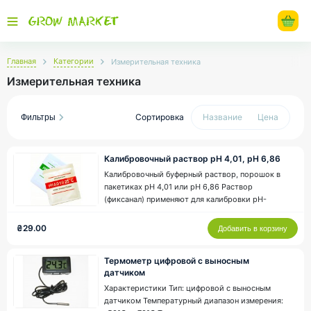
Главная
Категории
Измерительная техника
Измерительная техника
Сортировка
Название
Цена
Фильтры
Калибровочный раствор pH 4,01, pH 6,86
Калибровочный буферный раствор, порошок в
Цена ₴
19.00
-
861.00
пакетиках pH 4,01 или pH 6,86 Раствор
(фиксанал) применяют для калибровки pH-
тестеров. Содержимое пакета полностью
растворите в 250 мл. дистилированой воды,
₴29.00
Добавить в корзину
Производитель
после чего откорректируйте показания Вашего
pH-тестера, руководствуясь таблицей,
Milwaukee Electronics
Термометр цифровой с выносным
2
находящейся на..
датчиком
Характеристики Тип: цифровой с выносным
датчиком Температурный диапазон измерения:
Вид оборудования