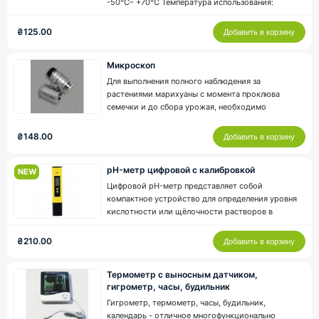
-50°C– +70°C Температура использования:
-10°C– +50°C Влажность использования: 5%–80%
Управление и автоматика
1
Точность: ±1°C Различение температуры: 0.1°C
₴125.00
Добавить в корзину
Длина кабеля: 70 см Электропитание: 2
Измерительная техника
8
батарейки (тип LR-44) Вес: 34 г Г..
Микроскоп
Для выполнения полного наблюдения за
Оборудование
растениями марихуаны с момента проклюва
семечки и до сбора урожая, необходимо
Измерительная техника
8
использовать только качественное и
проверенное оборудование. Опытные гроверы
₴148.00
Управление и автоматика
Добавить в корзину
1
рекомендуют использовать карманный
микроскоп с подсветкой. Этот компактный
pH-метр цифровой с калибровкой
микроскоп обладает хорошими показ..
NEW
Цифровой pH-метр представляет собой
Доставка
компактное устройство для определения уровня
1-5 дней(доставка только по
кислотности или щёлочности растворов в
8
территории Украины)
пределах от 0,00 до 14,00. Он универсален и
идеально подходит для таких задач, как
₴210.00
Добавить в корзину
проверка pH водопроводной воды, аквариумов,
бассейнов и питьевой воды.Благодаря
Термометр с выносным датчиком,
чувствительному э..
гигрометр, часы, будильник
Гигрометр, термометр, часы, будильник,
календарь - отличное многофункционально