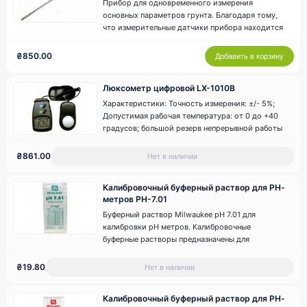
Прибор для одновременного измерения
основных параметров грунта. Благодаря тому,
что измерительные датчики прибора находится
на конце зонда длиной 20 см., Вы можете
проводить анализ почвы не на поверхности, а
₴850.00
Добавить в корзину
непосредственно в зоне расположения корней
Вашего растения. Измеряемые параметры: 1.
Люксометр цифровой LX-1010В
Осве..
Характеристики: Точность измерения: ±/- 5%;
Допустимая рабочая температура: от 0 до +40
градусов; большой резерв непрерывной работы
батареи: до 200 часов. При планировании
выращивания растений в закрытом помещении,
₴861.00
Нет в наличии
каждому приходится сталкивается с проблемой
искусственного освещения: под..
Калибровочный буферный раствор для РН-
метров PH-7.01
Буферный раствор Milwaukee pH 7.01 для
калибровки pH метров. Калибровочные
буферные растворы предназначены для
настройки точности измерения приборов при
измерении кислотности жидкостей (активности
₴19.80
Нет в наличии
ионов водорода в различных средах). Упаковка
калибровочных растворов - пакетик 20 мл ..
Калибровочный буферный раствор для РН-