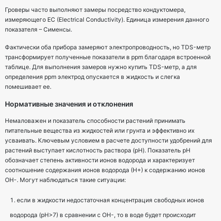
Гроверы часто выполняют замеры посредство кондуктомера,
измеряющего ЕС (Electrical Conductivity). Единица измерения данного
показателя – Сименсы.
Фактически оба прибора замеряют электропроводность, но TDS-метр
трансформирует полученные показатели в ppm благодаря встроенной
таблице. Для выполнения замеров нужно купить TDS-метр, а для
определения ppm электрод опускается в жидкость и слегка
помешивает ее.
Нормативные значения и отклонения
Немаловажен и показатель способности растений принимать
питательные вещества из жидкостей или грунта и эффективно их
усваивать. Ключевым условием в расчете доступности удобрений для
растений выступает кислотность раствора (рН). Показатель рН
обозначает степень активности ионов водорода и характеризует
соотношение содержания ионов водорода (Н+) к содержанию ионов
ОН-. Могут наблюдаться такие ситуации:
если в жидкости недостаточная концентрация свободных ионов
водорода (рН>7) в сравнении с ОН-, то в воде будет происходит