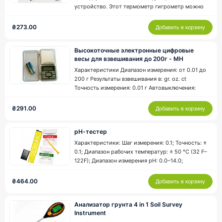
устройство. Этот термометр гигрометр можно
использовать для одновременного измерения
температуры в 2-х точках и влажности. ..
₴273.00
Добавить в корзину
Высокоточные электронные цифровые
весы для взвешивания до 200г - MH
Характеристики Диапазон измерения: от 0.01 до
200 г Результаты взвешивания в: gr. oz. ct
Точность измерения: 0.01 г Автовыключения:
через 30 с. бездействия Высокоточные
электронные весы для взвешивания до 200 гр.
₴291.00
Добавить в корзину
Функции: подсветка дисплея; возможность
тарировки. Комлектность ..
рН-тестер
Характеристики: Шаг измерения: 0.1; Точность: ±
0.1; Диапазон рабочих температур: ± 50 °C (32 F–
122F); Диапазон измерения pH: 0.0–14.0;
Питание: 1.5Vх3; Размеры: 152х29х20 мм; Вес: 51
г. Портативный pH-тестер. pH-тестер
₴464.00
Добавить в корзину
предназначен для измерения уровня
концентрации свободных ионов ..
Анализатор грунта 4 in 1 Soil Survey
Instrument