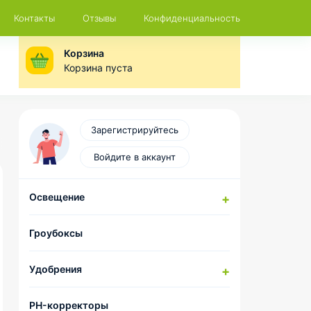
Контакты
Отзывы
Конфиденциальность
Корзина
Корзина пуста
Зарегистрируйтесь
Войдите в аккаунт
Освещение
Натриевые лампы
Гроубоксы
Компоненты для сборки
комплектов ДНаТ
Удобрения
LED-лампы
Отражатели и CoolTubes
HESI
PH-корректоры