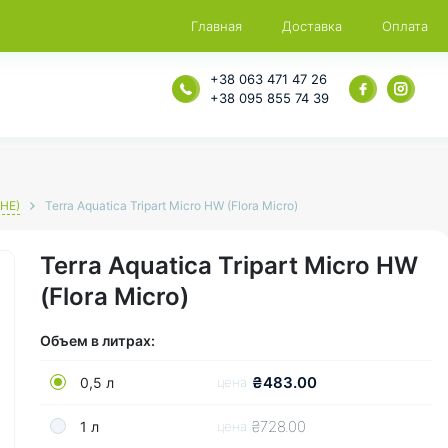
Главная
Доставка
Оплата
+38 063 471 47 26
+38 095 855 74 39
GHE)
Terra Aquatica Tripart Micro HW (Flora Micro)
Terra Aquatica Tripart Micro HW
(Flora Micro)
Объем в литрах:
₴483.00
0,5 л
цена
₴728.00
1 л
цена