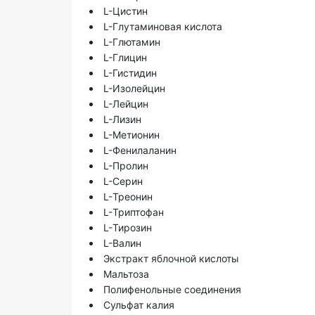
L-Цистин
L-Глутаминовая кислота
L-Глютамин
L-Глицин
L-Гистидин
L-Изолейцин
L-Лейцин
L-Лизин
L-Метионин
L-Фенилаланин
L-Пролин
L-Серин
L-Треонин
L-Триптофан
L-Тирозин
L-Валин
Экстракт яблочной кислоты
Мальтоза
Полифенольные соединения
Сульфат калия