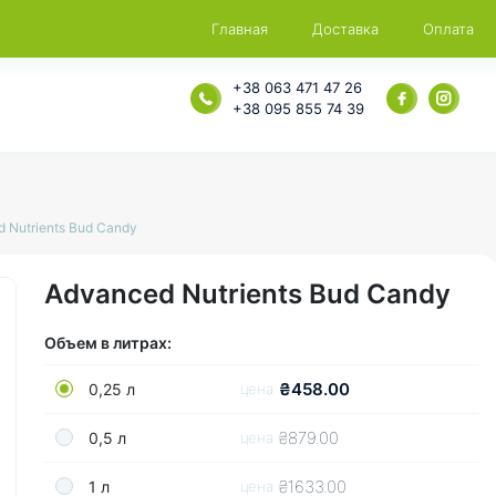
Главная
Доставка
Оплата
+38 063 471 47 26
+38 095 855 74 39
 Nutrients Bud Candy
Advanced Nutrients Bud Candy
Объем в литрах:
₴458.00
0,25 л
цена
₴879.00
0,5 л
цена
₴1633.00
1 л
цена