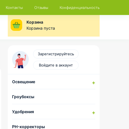
Контакты
Отзывы
Конфиденциальность
Корзина
Корзина пуста
Зарегистрируйтесь
Войдите в аккаунт
Освещение
Натриевые лампы
Гроубоксы
Компоненты для сборки
комплектов ДНаТ
Удобрения
LED-лампы
Отражатели и CoolTubes
HESI
PH-корректоры