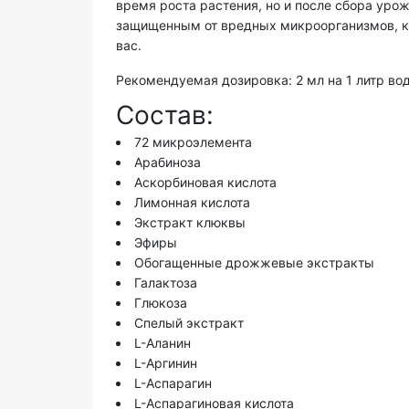
время роста растения, но и после сбора уро
защищенным от вредных микроорганизмов, ко
вас.
Рекомендуемая дозировка: 2 мл на 1 литр вод
Состав:
72 микроэлемента
Арабиноза
Аскорбиновая кислота
Лимонная кислота
Экстракт клюквы
Эфиры
Обогащенные дрожжевые экстракты
Галактоза
Глюкоза
Спелый экстракт
L-Аланин
L-Аргинин
L-Аспарагин
L-Аспарагиновая кислота